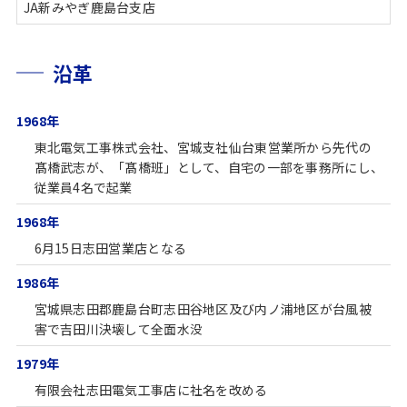
JA新みやぎ鹿島台支店
沿革
1968年
東北電気工事株式会社、宮城支社仙台東営業所から先代の
髙橋武志が、「髙橋班」として、自宅の一部を事務所にし、
従業員4名で起業
1968年
6月15日志田営業店となる
1986年
宮城県志田郡鹿島台町志田谷地区及び内ノ浦地区が台風被
害で吉田川決壊して全面水没
1979年
有限会社志田電気工事店に社名を改める