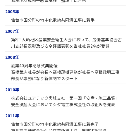
髙橋茂樹専務一級電気施工監理士に合格
2005年
仙台市国分町の地中化電線共同溝工事に着手
2007年
第8回大崎地区産業安全衛生大会において、労働基準協会古
川支部長表彰及び安全評語表彰を当社社員2名が受賞
2008年
創業40周年記念式典開催
髙橋武志社長が会長へ髙橋茂樹専務が社長へ髙橋政明工事
部長が専務になり新体制でスタート
2010年
株式会社ユアテック宮城支社 第一回「安産・施工品質」
安全決起大会においてシダ電工株式会社の取組みを発表
2011年
仙台市国分町の地中化電線共同溝工事に着完了
東北電力株式会社仙台営業所様より、感謝状を授与